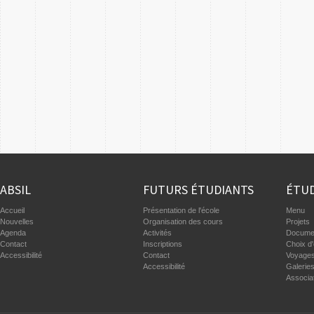
ABSIL
FUTURS ÉTUDIANTS
ÉTUD
Accueil
Présentation de l'école
Menu
Nouvelles
Organisation des cours
Projets
Agenda
Activités
Documen
Contact
Inscriptions
Choix d'
Accessibilité
Contact
Voyages
Accessibilité
Galerie
Associa