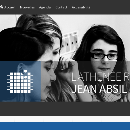
Accueil
Nouvelles
Agenda
Contact
Accessibilité
L'ATHÉNÉE 
JEAN ABSIL