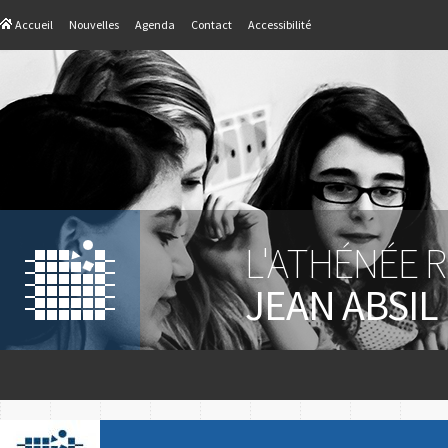
Accueil
Nouvelles
Agenda
Contact
Accessibilité
L'ATHÉNÉE 
JEAN ABSIL