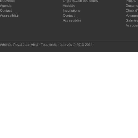
Nouvelles
Organisation des cours
Projets
Agenda
Activités
Documen
Contact
Inscriptions
Choix d'
Accessibilité
Contact
Voyages
Accessibilité
Galerie
Associa
Athénée Royal Jean Absil - Tous droits réservés © 2013-2014