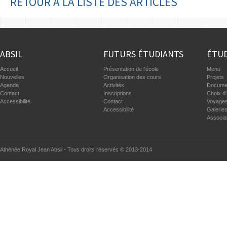
RETOUR À LA LISTE DES ARTICLES
ABSIL
FUTURS ÉTUDIANTS
ÉTUD
Accueil
Présentation de l'école
Menu
Nouvelles
Organisation des cours
Projets
Agenda
Activités
Documen
Contact
Inscriptions
Choix d'
Accessibilité
Contact
Voyages
Accessibilité
Galerie
Associa
Athénée Royal Jean Absil - Tous droits réservés © 2013-2014