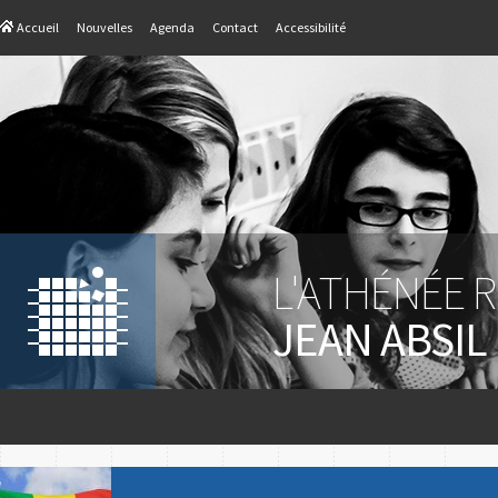
Accueil
Nouvelles
Agenda
Contact
Accessibilité
L'ATHÉNÉE 
JEAN ABSIL