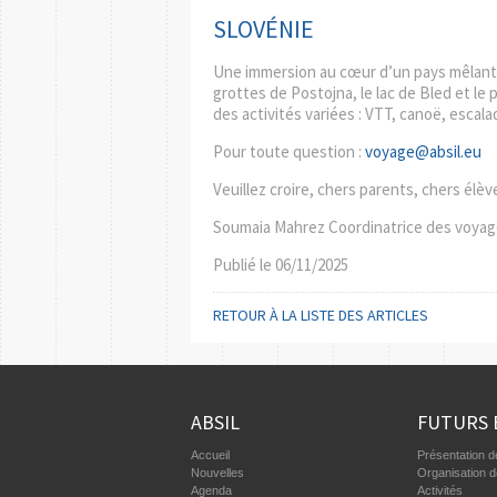
SLOVÉNIE
Une immersion au cœur d’un pays mêlant c
grottes de Postojna, le lac de Bled et le 
des activités variées : VTT, canoë, esca
Pour toute question :
voyage@absil.eu
Veuillez croire, chers parents, chers él
Soumaia Mahrez Coordinatrice des voyage
Publié le
06/11/2025
RETOUR À LA LISTE DES ARTICLES
ABSIL
FUTURS 
Accueil
Présentation de
Nouvelles
Organisation 
Agenda
Activités