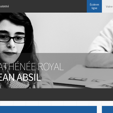
École en
sibilité
ligne
'ATHÉNÉE ROYAL
EAN ABSIL