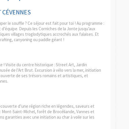
T CÉVENNES
er le souffle ? Ce séjour est fait pour toi ! Au programme :
t d’équipe. Depuis les Corniches de la Jonte jusqu’aux
ques villages troglodytiques accrochés aux falaises. Et
 rafting, canyoning ou paddle géant !
 ! Visite du centre historique : Street Art, Jardin
ée de l’Art Brut. Excursion à vélo vers la mer, initiation
couverte de ses trésors romains et artistiques, et
nnes.
découverte d’une région riche en légendes, saveurs et
: Mont-Saint-Michel, forêt de Brocéliande, Vannes et
ns garanties avec une initiation au char à voile sur les