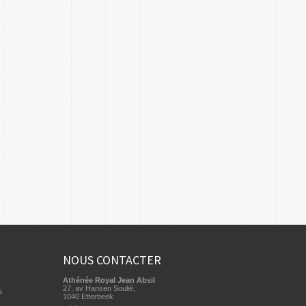
NOUS CONTACTER
Athénée Royal Jean Absil
27, av Hansen Soulié,
s
1040 Etterbeek