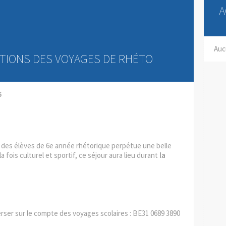
A
Auc
PTIONS DES VOYAGES DE RHÉTO
6
des élèves de 6e année rhétorique perpétue une belle
la fois culturel et sportif, ce séjour aura lieu durant
la
erser sur le compte des voyages scolaires : BE31 0689 3890