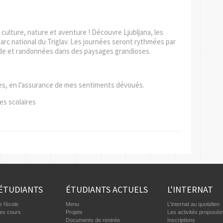
ulture, nature et aventure ! Découvre Ljubljana, les
parc national du Triglav. Les journées seront rythmées par
lade et randonnées dans des paysages grandioses.
èves, en l’assurance de mes sentiments dévoués.
s scolaires
ÉTUDIANTS
ÉTUDIANTS ACTUELS
L'INTERNAT
 l'école
Menu
L'internat au quotidien
des cours
Projets
Les activités proposée
Documents de rentrée
Inscriptions