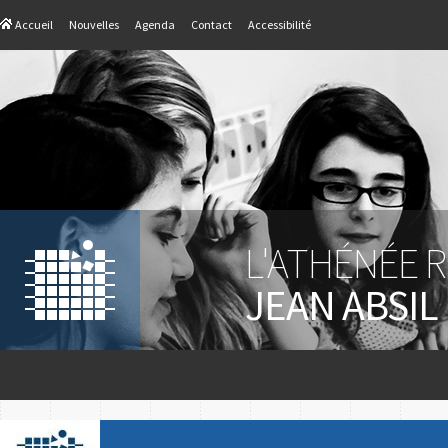
Accueil
Nouvelles
Agenda
Contact
Accessibilité
L'ATHÉNÉE 
JEAN ABSIL