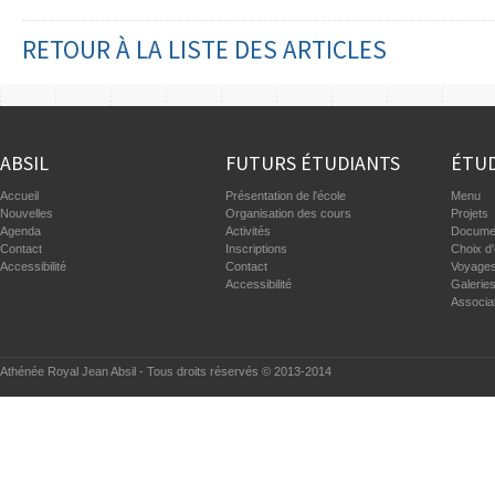
RETOUR À LA LISTE DES ARTICLES
ABSIL
FUTURS ÉTUDIANTS
ÉTUD
Accueil
Présentation de l'école
Menu
Nouvelles
Organisation des cours
Projets
Agenda
Activités
Documen
Contact
Inscriptions
Choix d'
Accessibilité
Contact
Voyages
Accessibilité
Galerie
Associa
Athénée Royal Jean Absil - Tous droits réservés © 2013-2014