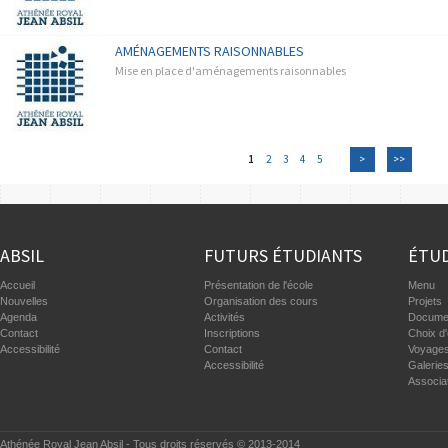
AMÉNAGEMENTS RAISONNABLES
Mise en place d'aménagements raisonnables
1
2
3
4
5
>
>>
ABSIL
FUTURS ÉTUDIANTS
ÉTUD
Accueil
Présentation de l'école
Menu
Nouvelles
Organisation des cours
Projets
Agenda
Activités
Documen
Contact
Inscriptions
Choix d'
Accessibilité
Contact
Voyages
Accessibilité
Galerie
Associa
Athénée Royal Jean Absil - Tous droits réservés © 2013-2014