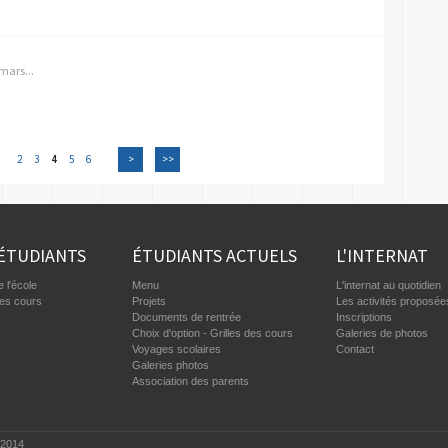
 mars...
2
3
4
5
6
>
>>
ÉTUDIANTS
ÉTUDIANTS ACTUELS
L'INTERNAT
 l'école
Menu
L'internat au quotidien
des cours
Projets
Les activités proposée
Documents de rentrée
Inscriptions
Choix d'option - Grilles des cours
Galeries de photos
Voyages scolaires
Contact
Galeries photos
Association des parents
-2014