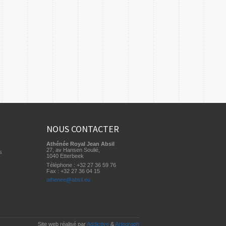
NOUS CONTACTER
Athénée Royal Jean Absil
27, av Hansen Soulié,
s
1040 Etterbeek
Téléphone : +32 27 36 59 76
Fax : +32 27 36 04 15
athenee@absil.eu
Site web réalisé par
Addictive
&
Artegraph