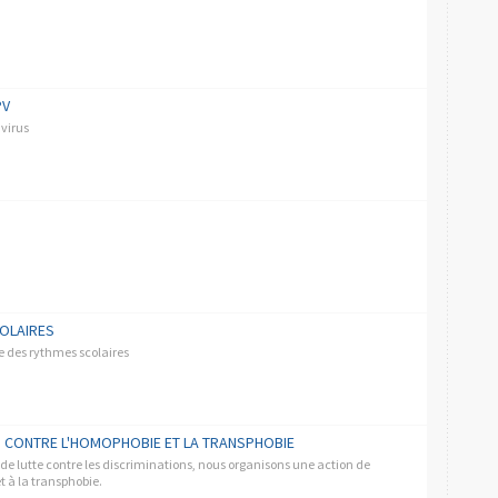
PV
avirus
OLAIRES
me des rythmes scolaires
ON CONTRE L'HOMOPHOBIE ET LA TRANSPHOBIE
e lutte contre les discriminations, nous organisons une action de
t à la transphobie.