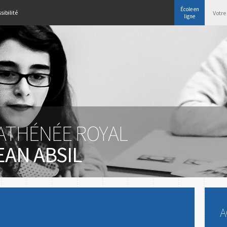
École en
sibilité
ligne
'ATHÉNÉE ROYAL
EAN ABSIL
A