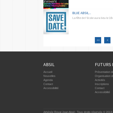
BLUE ABSIL...
La fête de l'école aura lieu le 18
<<
<
ABSIL
FUTURS 
Accueil
Présentation de
Nouvelles
Organisation 
Agenda
Activités
Contact
Inscriptions
Accessibilité
Contact
Accessibilité
Athénée Royal Jean Absil - Tous droits réservés © 2013