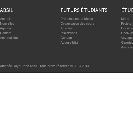
ABSIL
FUTURS ÉTUDIANTS
ÉTUD
Accueil
Présentation de l'école
Menu
Nouvelles
Organisation des cours
Projets
Agenda
Activités
Documen
Contact
Inscriptions
Choix d'
Accessibilité
Contact
Voyages
Accessibilité
Galerie
Associa
Athénée Royal Jean Absil - Tous droits réservés © 2013-2014