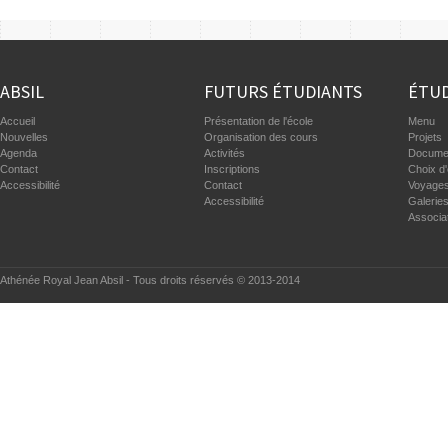
ABSIL
FUTURS ÉTUDIANTS
ÉTUD
Accueil
Présentation de l'école
Menu
Nouvelles
Organisation des cours
Projets
Agenda
Activités
Documen
Contact
Inscriptions
Choix d'
Accessibilité
Contact
Voyages
Accessibilité
Galerie
Associa
Athénée Royal Jean Absil - Tous droits réservés © 2013-2014